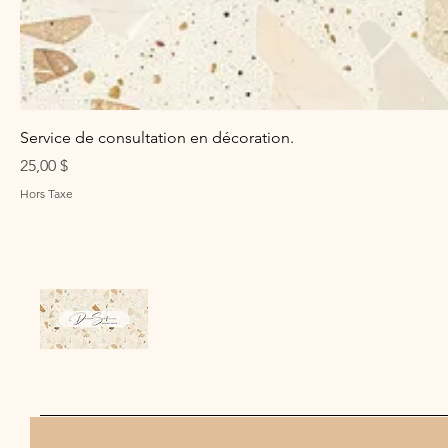
Service de consultation en décoration.
Prix
25,00 $
Hors Taxe